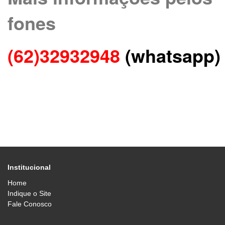
fones
(62)32932948
(whatsapp)
Institucional
Home
Indique o Site
Fale Conosco