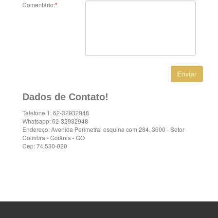
Comentário:
*
Dados de Contato!
Telefone 1: 62-32932948
Whatsapp: 62-32932948
Endereço: Avenida Perimetral esquina com 284, 3600 - Setor
Coimbra - Goiânia - GO
Cep: 74.530-020