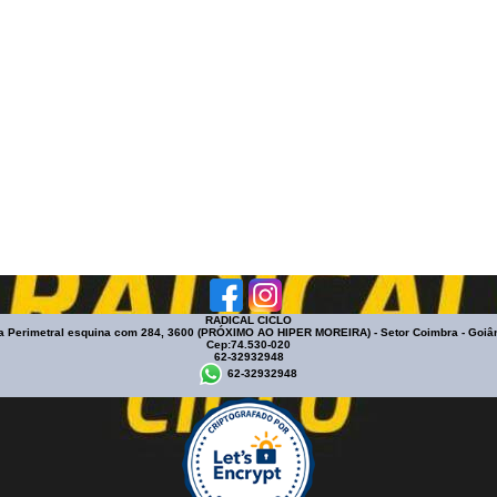
RADICAL CICLO
a Perimetral esquina com 284, 3600 (PRÓXIMO AO HIPER MOREIRA) - Setor Coimbra - Goiân
Cep:74.530-020
62-32932948
62-32932948