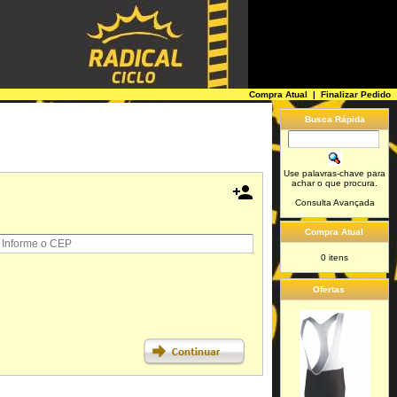
Compra Atual
|
Finalizar Pedido
Busca Rápida
Use palavras-chave para
achar o que procura.

Consulta Avançada
Compra Atual
0
itens
Ofertas