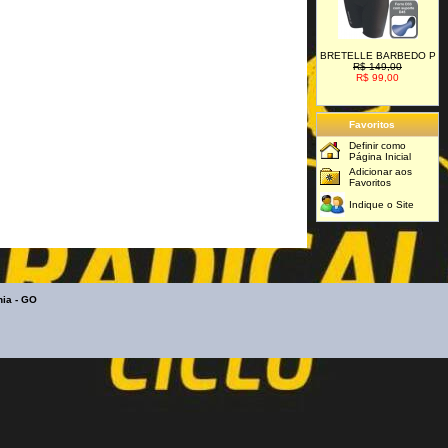
BRETELLE BARBEDO P
R$ 149,00
R$ 99,00
Favoritos
Definir como
Página Inicial
Adicionar aos
Favoritos
Indique o Site
ia - GO