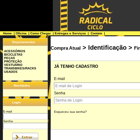
Home
|
Oficina
|
Como Chegar
|
Entregas e Serviços
|
Contato
|
Departamentos
> Identificação
>
Compra Atual
Fi
ACESSÓRIOS
BICICLETAS
PEÇAS
PROTEÇÃO
VESTUÁRIO
JÁ TENHO CADASTRO
TRANSBIKES/RACKS
USADOS
E-mail
Novidades
Senha
Login
E-mail
Esqueceu sua senha?
Senha